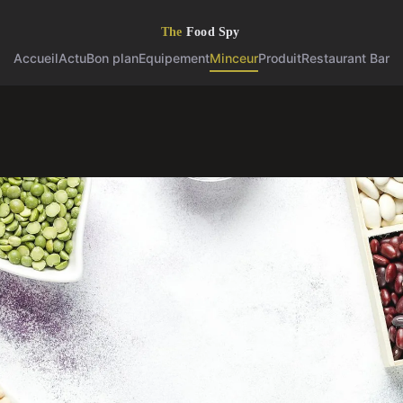
Accueil
Actu
Bon plan
Equipement
Minceur
Produit
Restaurant Bar