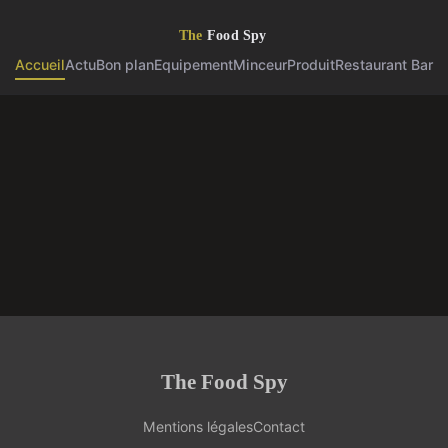
Accueil
Actu
Bon plan
Equipement
Minceur
Produit
Restaurant Bar
The Food Spy
Mentions légales
Contact